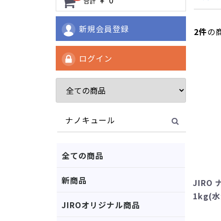
合計
新規会員登録
2
件
の
ログイン
全ての商品
新商品
JIRO
1kg(
JIROオリジナル商品