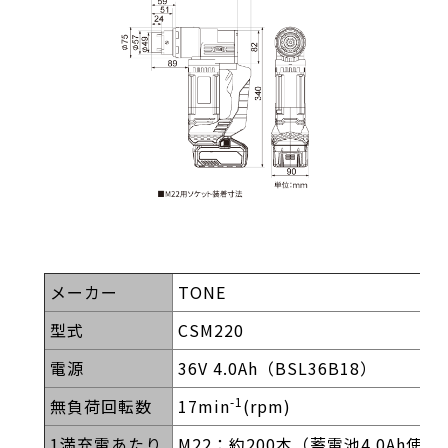
メーカー
TONE
型式
CSM220
電源
36V 4.0Ah（BSL36B18）
-1
無負荷回転数
17min
(rpm)
1満充電あたり
M22：約200本（蓄電池4.0Ah使用