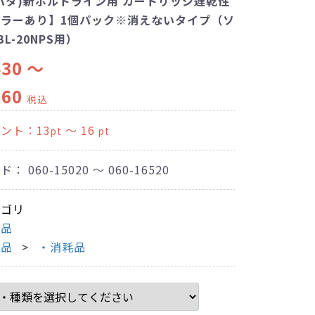
ハタ)新ボルトライン用 カートリッジ遅乾性
カラーあり】1個パック※消えないタイプ（ソ
L-20NPS用）
430 ～
760
税込
イント：
13
～ 16
pt
pt
ード：
060-15020 ～ 060-16520
テゴリ
商品
商品
・消耗品