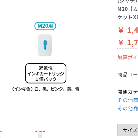
(シヤチ
M20【
ケットXB
￥ 1,
￥ 1,
加算ポ
商品コ
関連カ
その他
その他