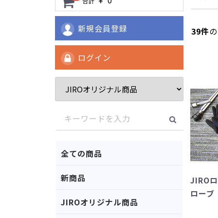
合計
新規会員登録
39
件
の
ログイン
全ての商品
新商品
JIR
ローブ
JIROオリジナル商品